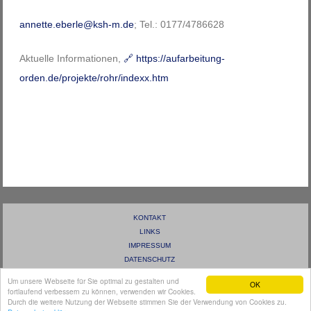
annette.eberle@ksh-m.de
; Tel.: 0177/4786628
Aktuelle Informationen,
🔗
https://aufarbeitung-
orden.de/projekte/rohr/indexx.htm
KONTAKT
LINKS
IMPRESSUM
DATENSCHUTZ
ANMELDEN
Um unsere Webseite für Sie optimal zu gestalten und
OK
fortlaufend verbessern zu können, verwenden wir Cookies.
TEMPLATE DESIGN
WEBPRODUCT.DE | ALLE RECHTE VORBEHALTEN.
Durch die weitere Nutzung der Webseite stimmen Sie der Verwendung von Cookies zu.