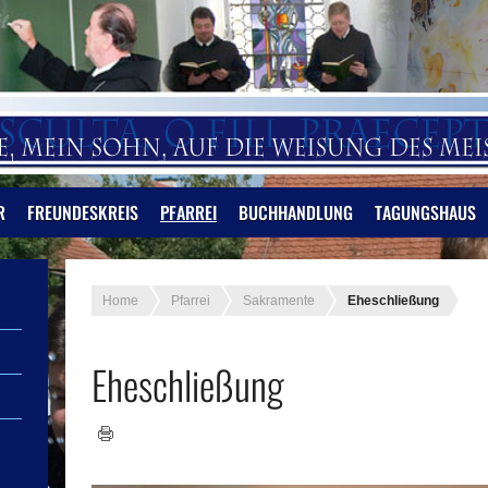
R
FREUNDESKREIS
PFARREI
BUCHHANDLUNG
TAGUNGSHAUS
Home
Pfarrei
Sakramente
Eheschließung
Eheschließung