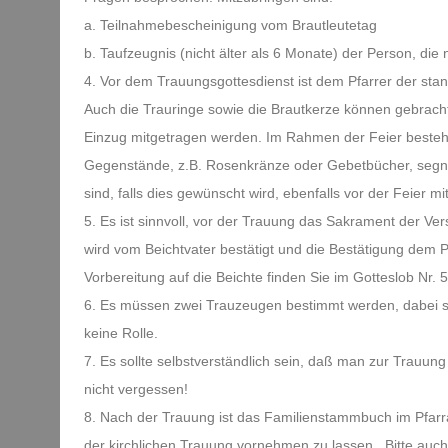
a. Teilnahmebescheinigung vom Brautleutetag
b. Taufzeugnis (nicht älter als 6 Monate) der Person, die n
4. Vor dem Trauungsgottesdienst ist dem Pfarrer der sta
Auch die Trauringe sowie die Brautkerze können gebracht
Einzug mitgetragen werden. Im Rahmen der Feier besteht 
Gegenstände, z.B. Rosenkränze oder Gebetbücher, segn
sind, falls dies gewünscht wird, ebenfalls vor der Feier mi
5. Es ist sinnvoll, vor der Trauung das Sakrament der V
wird vom Beichtvater bestätigt und die Bestätigung dem 
Vorbereitung auf die Beichte finden Sie im Gotteslob Nr. 
6. Es müssen zwei Trauzeugen bestimmt werden, dabei s
keine Rolle.
7. Es sollte selbstverständlich sein, daß man zur Trauung p
nicht vergessen!
8. Nach der Trauung ist das Familienstammbuch im Pfar
der kirchlichen Trauung vornehmen zu lassen. Bitte auch