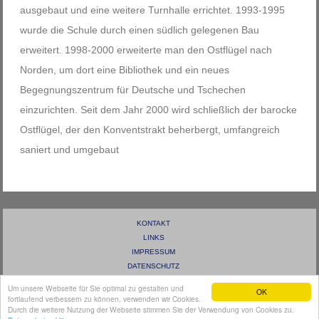
ausgebaut und eine weitere Turnhalle errichtet. 1993-1995
wurde die Schule durch einen südlich gelegenen Bau
erweitert. 1998-2000 erweiterte man den Ostflügel nach
Norden, um dort eine Bibliothek und ein neues
Begegnungszentrum für Deutsche und Tschechen
einzurichten. Seit dem Jahr 2000 wird schließlich der barocke
Ostflügel, der den Konventstrakt beherbergt, umfangreich
saniert und umgebaut
KONTAKT
LINKS
IMPRESSUM
DATENSCHUTZ
ANMELDEN
Um unsere Webseite für Sie optimal zu gestalten und
OK
fortlaufend verbessern zu können, verwenden wir Cookies.
TEMPLATE DESIGN
WEBPRODUCT.DE | ALLE RECHTE VORBEHALTEN.
Durch die weitere Nutzung der Webseite stimmen Sie der Verwendung von Cookies zu.